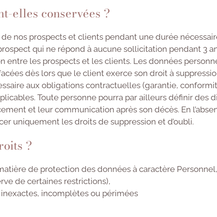
t-elles conservées ?
de nos prospects et clients pendant une durée nécessaire
ospect qui ne répond à aucune sollicitation pendant 3 an
 entre les prospects et les clients. Les données personne
effacées dès lors que le client exerce son droit à suppress
saire aux obligations contractuelles (garantie, conformit
plicables. Toute personne pourra par ailleurs définir des d
facement et leur communication après son décès. En l’abse
cer uniquement les droits de suppression et d’oubli.
oits ?
tière de protection des données à caractère Personnel,
e de certaines restrictions),
nt inexactes, incomplètes ou périmées