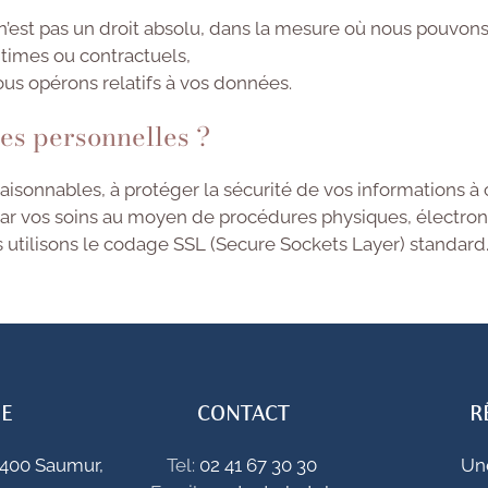
’est pas un droit absolu, dans la mesure où nous pouvons
itimes ou contractuels,
us opérons relatifs à vos données.
es personnelles ?
sonnables, à protéger la sécurité de vos informations à 
ar vos soins au moyen de procédures physiques, électroni
s utilisons le codage SSL (Secure Sockets Layer) standard
SE
CONTACT
R
9400 Saumur,
Tel:
02 41 67 30 30
Un